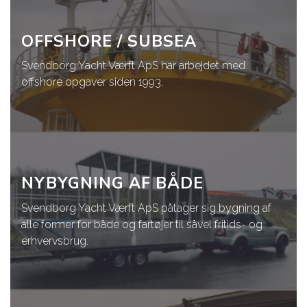
OFFSHORE / SUBSEA
Svendborg Yacht Værft ApS har arbejdet med
offshore opgaver siden 1993.
NYBYGNING AF BÅDE
Svendborg Yacht Værft ApS påtager sig bygning af
alle former for både og fartøjer til såvel fritids- og
erhvervsbrug.