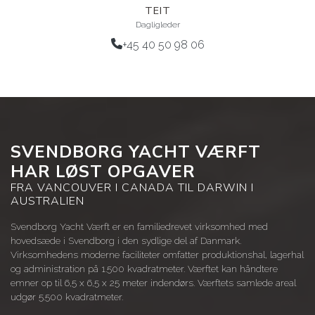
TEIT
Dagligleder
+45 40 50 98 06
SVENDBORG YACHT VÆRFT
HAR LØST OPGAVER
FRA VANCOUVER I CANADA TIL DARWIN I
AUSTRALIEN
Svendborg Yacht Værft er en familiedrevet virksomhed med
hovedsæde i Svendborg i den sydlige del af Danmark.
Virksomhedens moderne faciliteter omfatter produktionshal, lagerhal
og administration på 1.500 kvadratmeter. Værftet kan håndtere
emner op til 6,5 x 6,5 x 25 meter indendørs. Værftets samlede areal
udgør 5.500 kvadratmeter.