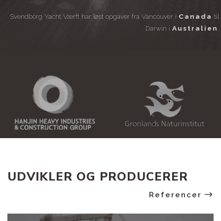
Svendborg Yacht Værft har løst opgaver fra Vancouver i
Canada
til
Darwin i
Australien
.
UDVIKLER OG PRODUCERER
Referencer