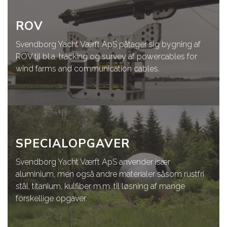
ROV
Svendborg Yacht Værft ApS påtager sig bygning af
ROV til bl.a. tracking og survey af powercables for
wind farms and communication cables.
SPECIALOPGAVER
Svendborg Yacht Værft ApS anvender især
aluminium, men også andre materialer såsom rustfri
stål, titanium, kulfiber m.m. til løsning af mange
forskellige opgaver.