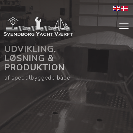
Gå
til
hovedindhold
UDVIKLING,
LØSNING &
PRODUKTION
af specialbyggede både